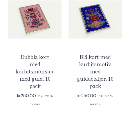
Dubbla kort
Blå kort med
med
kurbitsmotiv
kurbitsmönster
med
med guld, 10
gulddetaljer, 10
pack
pack
kr
250.00
kr
250.00
Inkl. 25%
Inkl. 25%
moms
moms