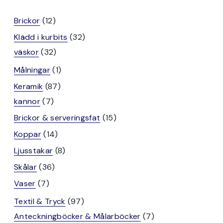
12
Brickor
12
produkter
32
Klädd i kurbits
32
32
produkter
väskor
32
produkter
1
Målningar
1
produkt
87
Keramik
87
7
produkter
kannor
7
produkter
15
Brickor & serveringsfat
15
produkter
14
Koppar
14
produkter
8
Ljusstakar
8
produkter
36
Skålar
36
produkter
7
Vaser
7
produkter
97
Textil & Tryck
97
produkter
7
Anteckningböcker & Målarböcker
7