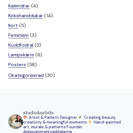
produkter
4
Kalendrar
4
produkter
14
Kökshanddukar
14
produkter
5
Kort
5
produkter
3
Feminism
3
produkter
3
Kuddfodral
3
produkter
6
Lampskärm
6
produkter
58
Posters
58
produkter
30
Okategoriserad
30
produkter
studiokurbits
Artist & Pattern Designer
Creating beauty,
creativity & meaningful moments
Hand-painted
art, murals & patterns
Founder
@designmarknaddalarna