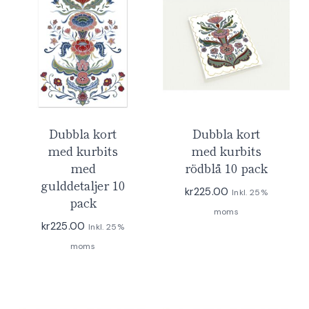
Dubbla kort
Dubbla kort
med kurbits
med kurbits
med
rödblå 10 pack
gulddetaljer 10
kr
225.00
Inkl. 25%
pack
moms
kr
225.00
Inkl. 25%
moms