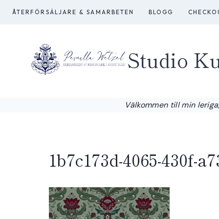
Skip
ÅTERFÖRSÄLJARE & SAMARBETEN
BLOGG
CHECKO
to
content
Studio Ku
Välkommen till min leriga,
1b7c173d-4065-430f-a