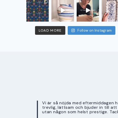
LOAD MORE
Follow on Instagram
Vi är så nöjda med eftermiddagen ho
trevlig, lättsam och bjuder in till a
utan någon som helst prestige. Tac