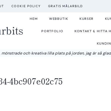
UT
COOKIE POLICY
GRATIS MÅLARBILD
HEM
WEBBUTIK
KURSER
KU
rbits
PORTFOLIO
KONTAKT & HITTA H
KUNDI
 mönstrade och kreativa lilla plats på jorden, jag är så glad a
734-4bc907e02c75