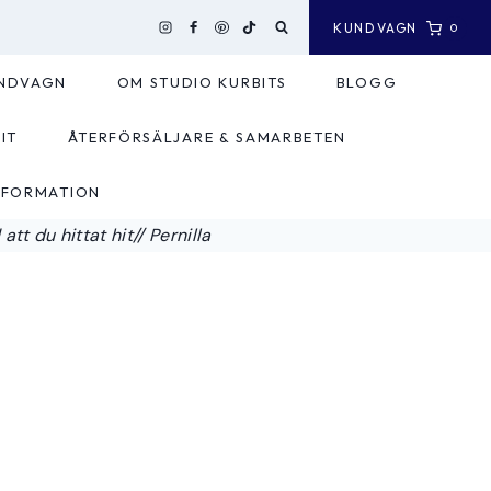
KUNDVAGN
0
NDVAGN
OM STUDIO KURBITS
BLOGG
IT
ÅTERFÖRSÄLJARE & SAMARBETEN
NFORMATION
tt du hittat hit// Pernilla