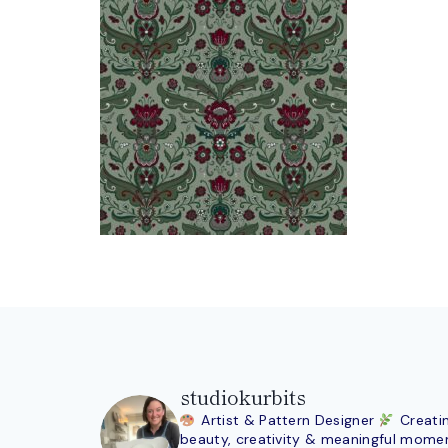
studiokurbits
Artist & Pattern Designer
Creati
beauty, creativity & meaningful mome