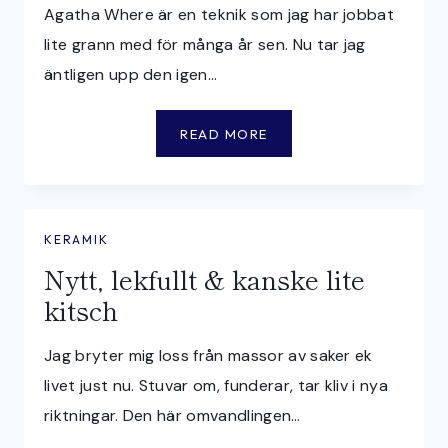
Agatha Where är en teknik som jag har jobbat
A
lite grann med för många år sen. Nu tar jag
R
N
äntligen upp den igen…
A
A
READ MORE
G
A
T
E
KERAMIK
W
Nytt, lekfullt & kanske lite
A
kitsch
R
E
-
Jag bryter mig loss från massor av saker ek
H
livet just nu. Stuvar om, funderar, tar kliv i nya
Ä
riktningar. Den här omvandlingen…
R
L