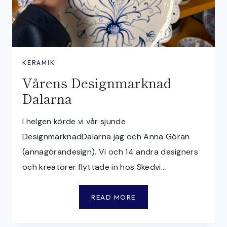
KERAMIK
Vårens Designmarknad
Dalarna
I helgen körde vi vår sjunde
DesignmarknadDalarna jag och Anna Göran
(annagörandesign). Vi och 14 andra designers
och kreatörer flyttade in hos Skedvi…
V
READ MORE
Å
R