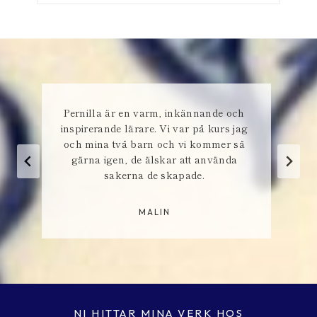
Så kär och sjukt nöjd med inköp hos
dig, ljusstaken bär ett ljus som lyser
upp vår morgon varje dag sedan dess,
tack.
MARIA.
NI HITTAR MINA VERK HOS