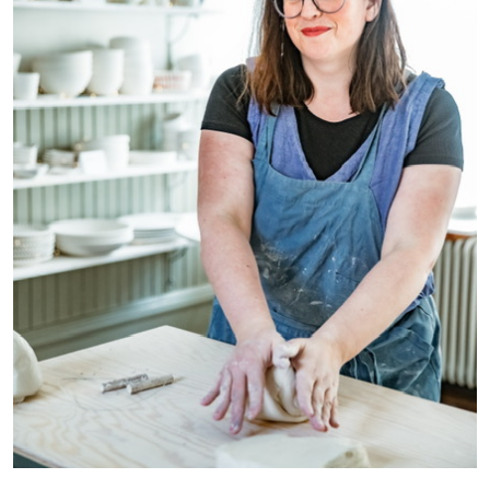
K
E
L
I
T
E
K
I
T
S
C
H