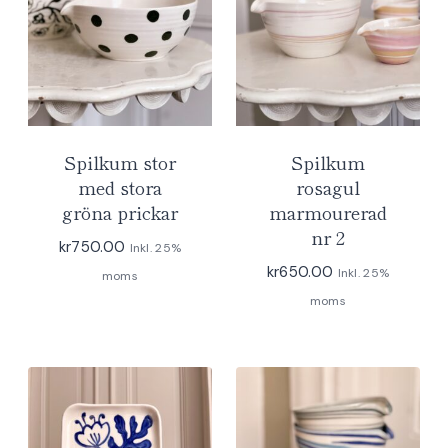
Spilkum stor
Spilkum
med stora
rosagul
gröna prickar
marmourerad
nr 2
kr
750.00
Inkl. 25%
kr
650.00
Inkl. 25%
moms
moms