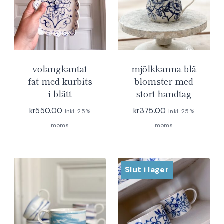
volangkantat
mjölkkanna blå
fat med kurbits
blomster med
i blått
stort handtag
kr
550.00
kr
375.00
Inkl. 25%
Inkl. 25%
moms
moms
Slut i lager