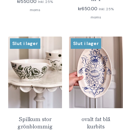
kr
550.00
Inkl. 25%
kr
650.00
Inkl. 25%
moms
moms
Slut i lager
Slut i lager
Spilkum stor
ovalt fat blå
grönblommig
kurbits