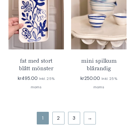
fat med stort
mini spilkum
blått mönster
blårandig
kr
495.00
kr
250.00
Inkl. 25%
Inkl. 25%
moms
moms
1
2
3
→