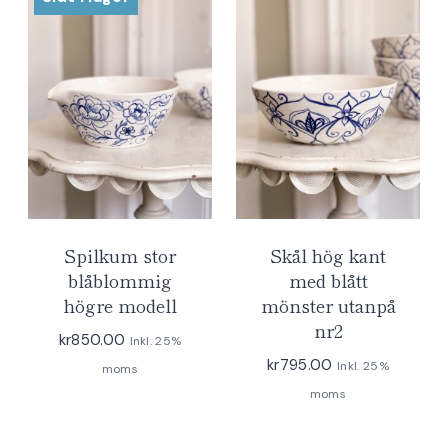
Spilkum stor
Skål hög kant
blåblommig
med blått
högre modell
mönster utanpå
nr2
kr
850.00
Inkl. 25%
kr
795.00
Inkl. 25%
moms
moms