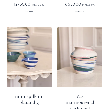
kr
750.00
kr
550.00
Inkl. 25%
Inkl. 25%
moms
moms
mini spilkum
Vas
blårandig
marmourerad
flerfärgad