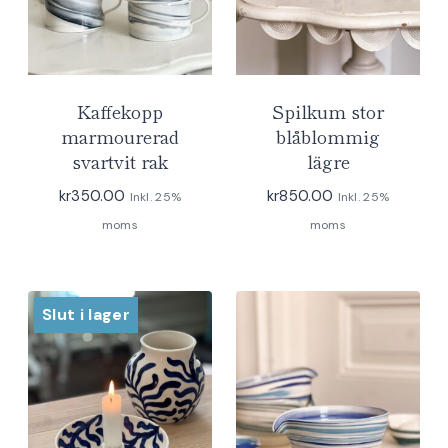
Kaffekopp
Spilkum stor
marmourerad
blåblommig
svartvit rak
lägre
kr
350.00
kr
850.00
Inkl. 25%
Inkl. 25%
moms
moms
Slut i lager