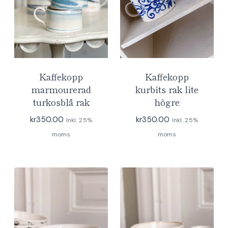
Kaffekopp
Kaffekopp
marmourerad
kurbits rak lite
turkosblå rak
högre
kr
350.00
kr
350.00
Inkl. 25%
Inkl. 25%
moms
moms