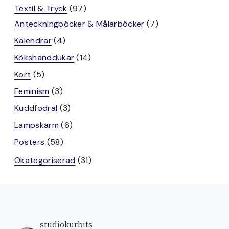
produkter
97
Textil & Tryck
97
produkter
7
Anteckningböcker & Målarböcker
7
produkter
4
Kalendrar
4
produkter
14
Kökshanddukar
14
produkter
5
Kort
5
produkter
3
Feminism
3
produkter
3
Kuddfodral
3
produkter
6
Lampskärm
6
produkter
58
Posters
58
produkter
31
Okategoriserad
31
produkter
studiokurbits