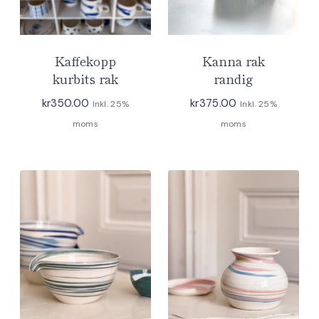
Kaffekopp
Kanna rak
kurbits rak
randig
kr
350.00
kr
375.00
Inkl. 25%
Inkl. 25%
moms
moms