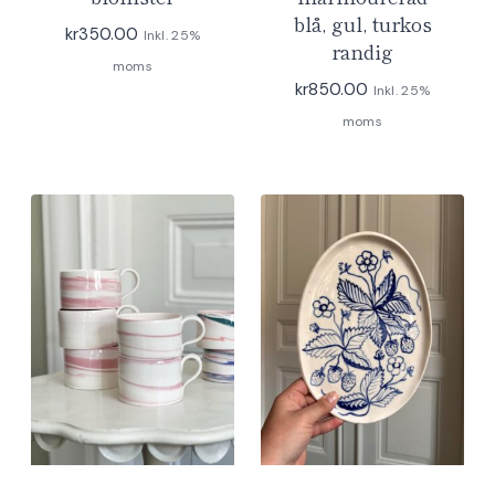
blå, gul, turkos
kr
350.00
Inkl. 25%
randig
moms
kr
850.00
Inkl. 25%
moms