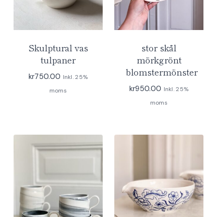
Skulptural vas
stor skål
tulpaner
mörkgrönt
blomstermönster
kr
750.00
Inkl. 25%
kr
950.00
Inkl. 25%
moms
moms