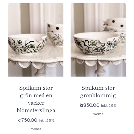
Spilkum stor
Spilkum stor
grön med en
grönblommig
vacker
kr
850.00
Inkl. 25%
blomsterslinga
moms
kr
750.00
Inkl. 25%
moms