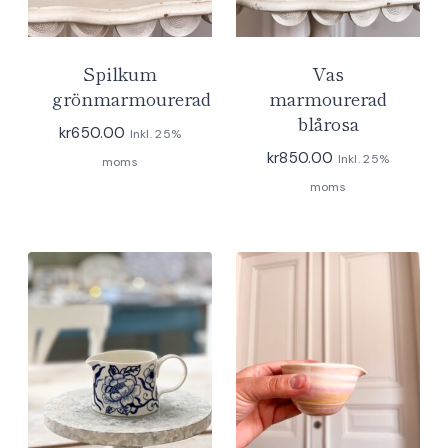
Spilkum
Vas
grönmarmourerad
marmourerad
blårosa
kr
650.00
Inkl. 25%
kr
850.00
Inkl. 25%
moms
moms