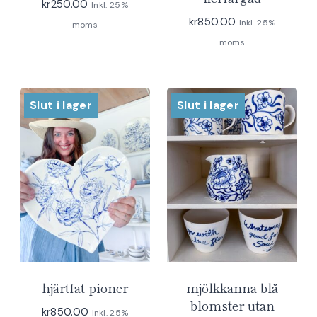
kr
250.00
Inkl. 25%
kr
850.00
Inkl. 25%
moms
moms
Slut i lager
Slut i lager
hjärtfat pioner
mjölkkanna blå
blomster utan
kr
850.00
Inkl. 25%