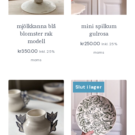
mjölkkanna blå
mini spilkum
blomster rak
gulrosa
modell
kr
250.00
Inkl. 25%
kr
350.00
Inkl. 25%
moms
moms
Slut i lager