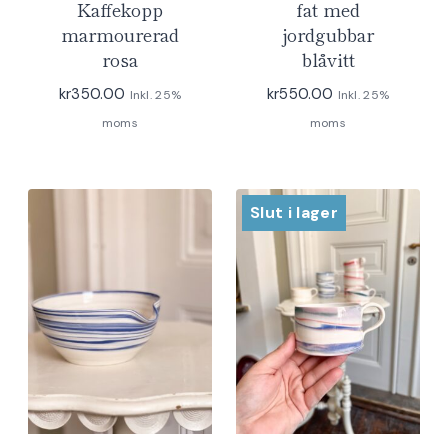
Kaffekopp
fat med
marmourerad
jordgubbar
rosa
blåvitt
kr
350.00
kr
550.00
Inkl. 25%
Inkl. 25%
moms
moms
Slut i lager