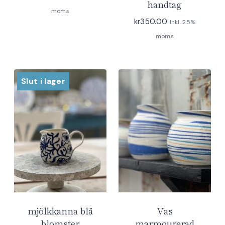
handtag
moms
kr
350.00
Inkl. 25%
moms
Slut i lager
mjölkkanna blå
Vas
blomster
marmourerad