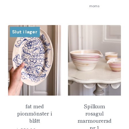
moms
Slut i lager
fat med
Spilkum
pionmönster i
rosagul
blått
marmourerad
nr 1