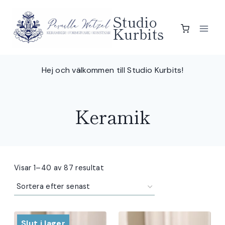
Skip
Studio
to
Kurbits
content
Hej och välkommen till Studio Kurbits!
Keramik
Sortera
Visar 1–40 av 87 resultat
efter
senaste
Slut i lager