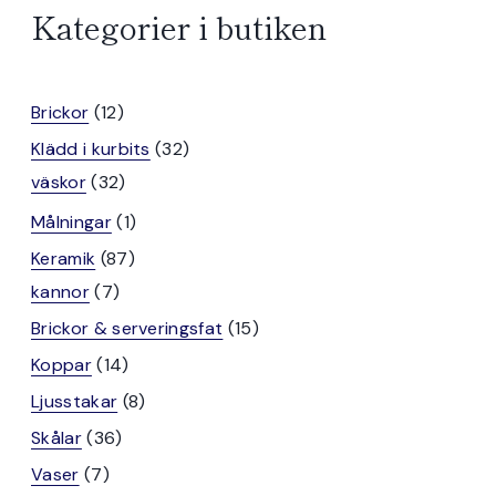
Kategorier i butiken
12
Brickor
12
produkter
32
Klädd i kurbits
32
32
produkter
väskor
32
produkter
1
Målningar
1
produkt
87
Keramik
87
7
produkter
kannor
7
produkter
15
Brickor & serveringsfat
15
produkter
14
Koppar
14
produkter
8
Ljusstakar
8
produkter
36
Skålar
36
produkter
7
Vaser
7