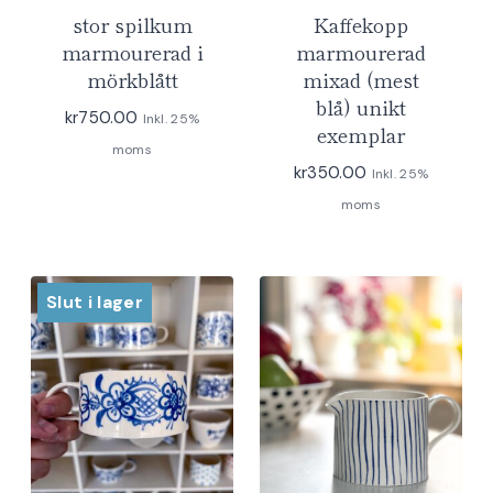
stor spilkum
Kaffekopp
marmourerad i
marmourerad
mörkblått
mixad (mest
blå) unikt
kr
750.00
Inkl. 25%
exemplar
moms
kr
350.00
Inkl. 25%
moms
Slut i lager