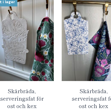
t i lager
Skärbräda,
Skärbräda,
serveringsfat för
serveringsfat f
ost och kex
ost och kex