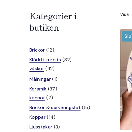
Kategorier i
Visar 
butiken
Slu
12
Brickor
12
produkter
32
Klädd i kurbits
32
32
produkter
väskor
32
produkter
1
Målningar
1
produkt
87
Keramik
87
7
produkter
kannor
7
produkter
15
Brickor & serveringsfat
15
produkter
14
Koppar
14
produkter
8
Ljusstakar
8