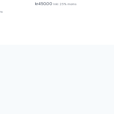
kr
450.00
Inkl. 25% moms
ms