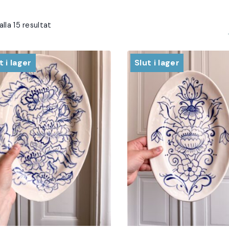
Sortera
alla 15 resultat
efter
senaste
t i lager
Slut i lager