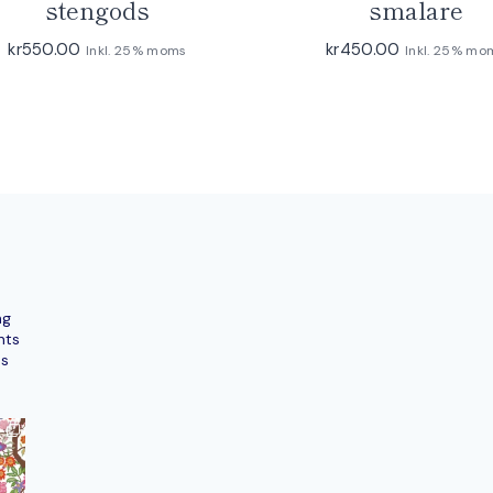
stengods
smalare
kr
550.00
kr
450.00
Inkl. 25% moms
Inkl. 25% mo
ng
nts
ns