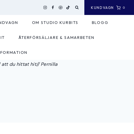
KUNDVAGN
0
NDVAGN
OM STUDIO KURBITS
BLOGG
IT
ÅTERFÖRSÄLJARE & SAMARBETEN
NFORMATION
tt du hittat hit// Pernilla