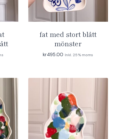
at
fat med stort blått
ått
mönster
kr
495.00
ms
Inkl. 25% moms