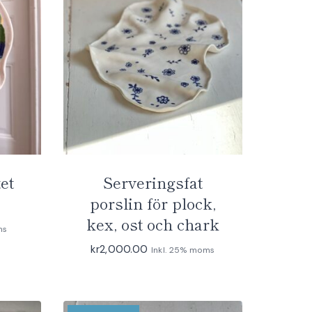
tet
Serveringsfat
porslin för plock,
kex, ost och chark
ms
kr
2,000.00
Inkl. 25% moms