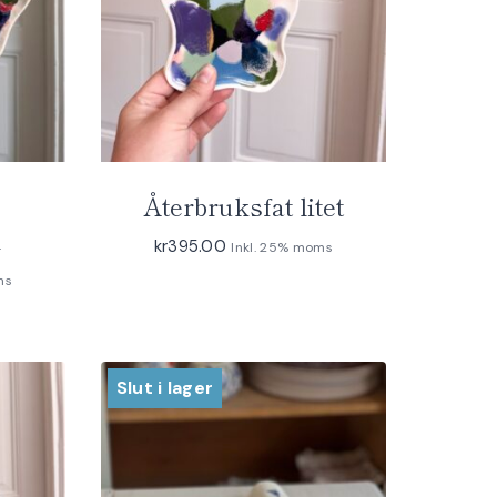
Återbruksfat litet
m
kr
395.00
Inkl. 25% moms
ms
Slut i lager