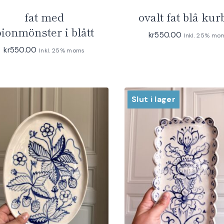
fat med
ovalt fat blå kur
ionmönster i blått
kr
550.00
Inkl. 25% mo
kr
550.00
Inkl. 25% moms
Slut i lager