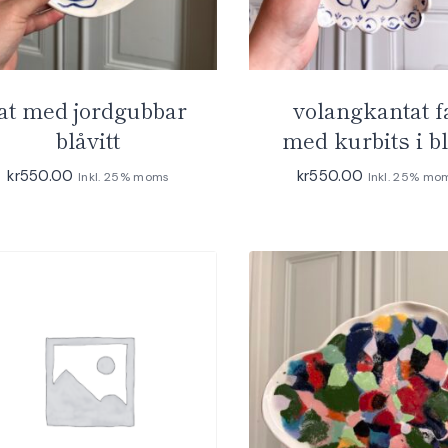
fat med jordgubbar
volangkantat f
blåvitt
med kurbits i bl
kr
550.00
kr
550.00
Inkl. 25% moms
Inkl. 25% mo