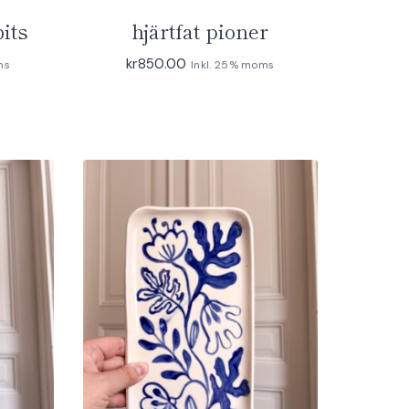
bits
hjärtfat pioner
kr
850.00
ms
Inkl. 25% moms