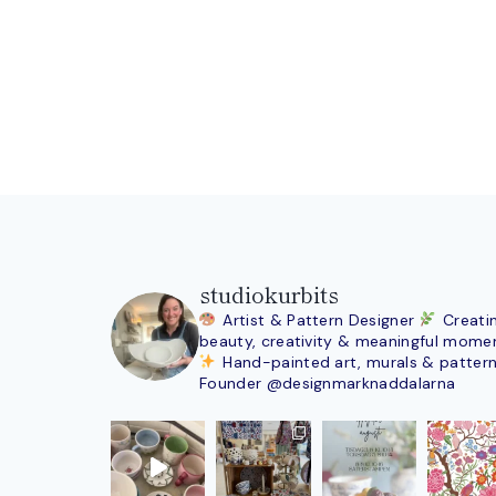
studiokurbits
Artist & Pattern Designer
Creati
beauty, creativity & meaningful mome
Hand-painted art, murals & patter
Founder @designmarknaddalarna