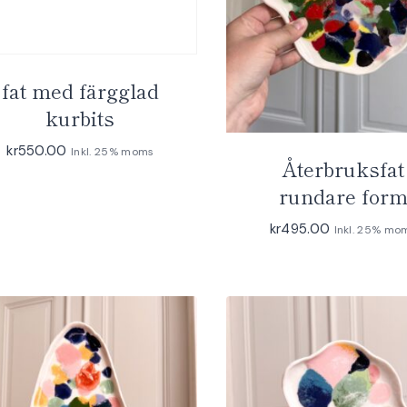
fat med färgglad
kurbits
kr
550.00
Inkl. 25% moms
Återbruksfat
rundare for
kr
495.00
Inkl. 25% mo