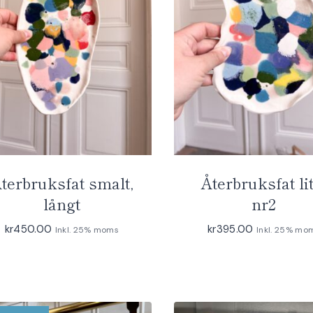
terbruksfat smalt,
Återbruksfat li
långt
nr2
kr
450.00
kr
395.00
Inkl. 25% moms
Inkl. 25% mo