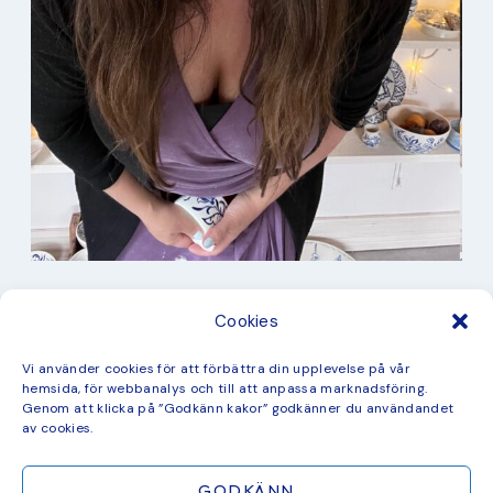
I min studio
Cookies
Keramik
Kurbits
Kurser
Vi använder cookies för att förbättra din upplevelse på vår
Måleri
hemsida, för webbanalys och till att anpassa marknadsföring.
mina favorit recept
Genom att klicka på ”Godkänn kakor” godkänner du användandet
Mönster
av cookies.
ny kollektion
GODKÄNN