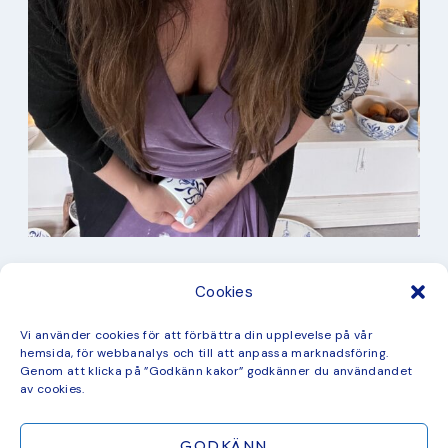
I min studio
Cookies
Keramik
Kurbits
Kurser
Vi använder cookies för att förbättra din upplevelse på vår
Måleri
hemsida, för webbanalys och till att anpassa marknadsföring.
mina favorit recept
Genom att klicka på ”Godkänn kakor” godkänner du användandet
Mönster
av cookies.
ny kollektion
GODKÄNN