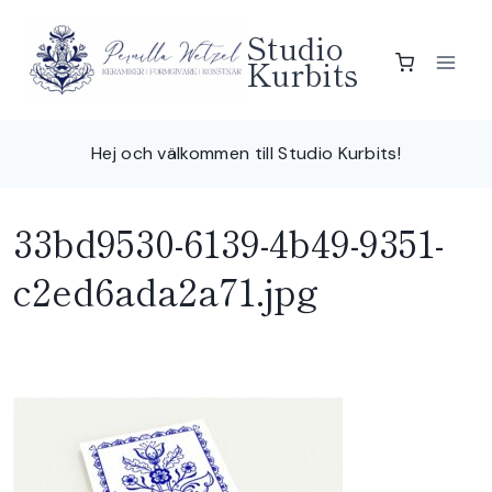
Skip
Studio
to
Kurbits
content
Hej och välkommen till Studio Kurbits!
33bd9530-6139-4b49-9351-
c2ed6ada2a71.jpg