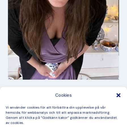
I min studio
Cookies
Keramik
Kurbits
Kurser
Vi använder cookies för att förbättra din upplevelse på vår
Måleri
hemsida, för webbanalys och till att anpassa marknadsföring.
mina favorit recept
Genom att klicka på ”Godkänn kakor” godkänner du användandet
Mönster
av cookies.
ny kollektion