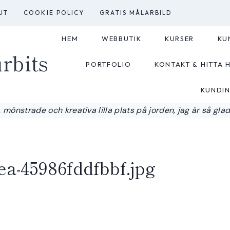
UT
COOKIE POLICY
GRATIS MÅLARBILD
HEM
WEBBUTIK
KURSER
KU
rbits
PORTFOLIO
KONTAKT & HITTA H
KUNDI
 mönstrade och kreativa lilla plats på jorden, jag är så glad a
ea-45986fddfbbf.jpg