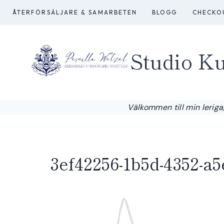
Skip
ÅTERFÖRSÄLJARE & SAMARBETEN
BLOGG
CHECKO
to
content
Studio Ku
Välkommen till min leriga,
3ef42256-1b5d-4352-a5