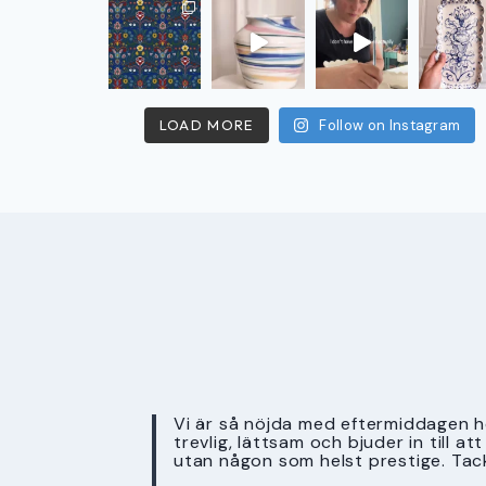
LOAD MORE
Follow on Instagram
Vi är så nöjda med eftermiddagen ho
trevlig, lättsam och bjuder in till a
utan någon som helst prestige. Tac