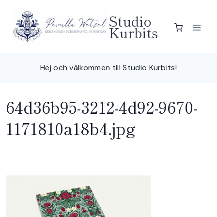
Skip
Studio
to
Kurbits
content
Hej och välkommen till Studio Kurbits!
64d36b95-3212-4d92-9670-
1171810a18b4.jpg