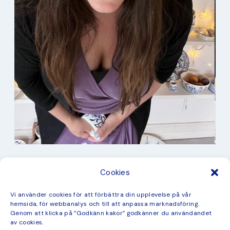
I min studio
Cookies
Keramik
Kurbits
Kurser
Vi använder cookies för att förbättra din upplevelse på vår
Måleri
hemsida, för webbanalys och till att anpassa marknadsföring.
mina favorit recept
Genom att klicka på ”Godkänn kakor” godkänner du användandet
Mönster
av cookies.
ny kollektion