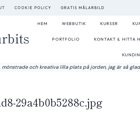
UT
COOKIE POLICY
GRATIS MÅLARBILD
HEM
WEBBUTIK
KURSER
KU
rbits
PORTFOLIO
KONTAKT & HITTA H
KUNDI
 mönstrade och kreativa lilla plats på jorden, jag är så glad a
ad8-29a4b0b5288c.jpg