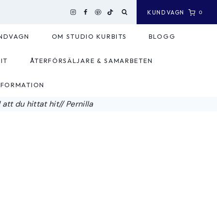
KUNDVAGN
0
NDVAGN
OM STUDIO KURBITS
BLOGG
IT
ÅTERFÖRSÄLJARE & SAMARBETEN
NFORMATION
tt du hittat hit// Pernilla