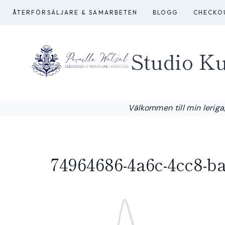
Skip
ÅTERFÖRSÄLJARE & SAMARBETEN
BLOGG
CHECKO
to
content
Studio Ku
Välkommen till min leriga,
74964686-4a6c-4cc8-b