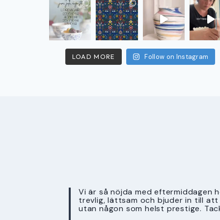
LOAD MORE
Follow on Instagram
Vi är så nöjda med eftermiddagen ho
trevlig, lättsam och bjuder in till a
utan någon som helst prestige. Tac