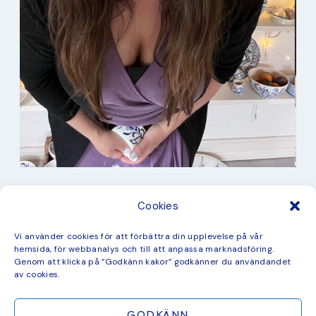
I min studio
Cookies
Keramik
Kurbits
Kurser
Vi använder cookies för att förbättra din upplevelse på vår
Måleri
hemsida, för webbanalys och till att anpassa marknadsföring.
mina favorit recept
Genom att klicka på ”Godkänn kakor” godkänner du användandet
Mönster
av cookies.
ny kollektion
GODKÄNN