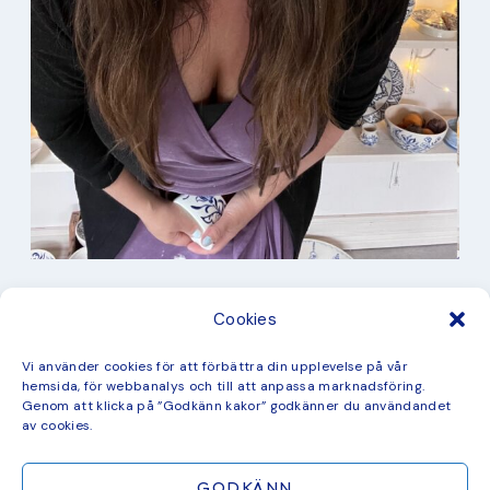
I min studio
Cookies
Keramik
Kurbits
Kurser
Vi använder cookies för att förbättra din upplevelse på vår
Måleri
hemsida, för webbanalys och till att anpassa marknadsföring.
mina favorit recept
Genom att klicka på ”Godkänn kakor” godkänner du användandet
Mönster
av cookies.
ny kollektion
GODKÄNN