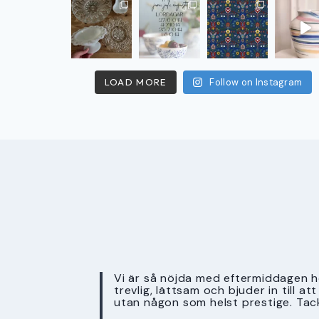
LOAD MORE
Follow on Instagram
Vi är så nöjda med eftermiddagen ho
trevlig, lättsam och bjuder in till a
utan någon som helst prestige. Tac