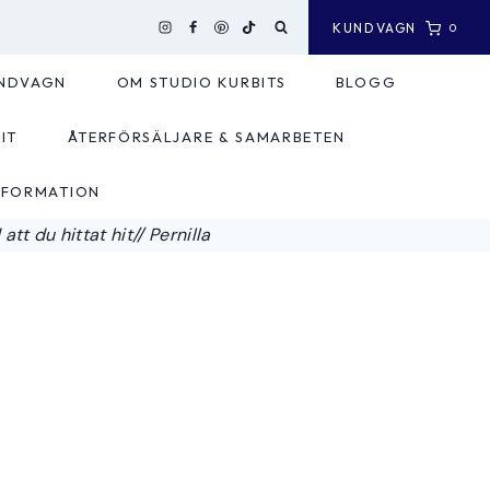
KUNDVAGN
0
NDVAGN
OM STUDIO KURBITS
BLOGG
IT
ÅTERFÖRSÄLJARE & SAMARBETEN
NFORMATION
tt du hittat hit// Pernilla