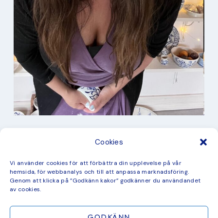
I min studio
Cookies
Keramik
Kurbits
Kurser
Vi använder cookies för att förbättra din upplevelse på vår
Måleri
hemsida, för webbanalys och till att anpassa marknadsföring.
mina favorit recept
Genom att klicka på ”Godkänn kakor” godkänner du användandet
Mönster
av cookies.
ny kollektion
GODKÄNN