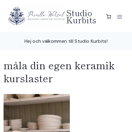
Skip
Studio
to
Kurbits
content
Hej och välkommen till Studio Kurbits!
måla din egen keramik
kurslaster