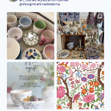
art, murals & patterns
Founder
@designmarknaddalarna