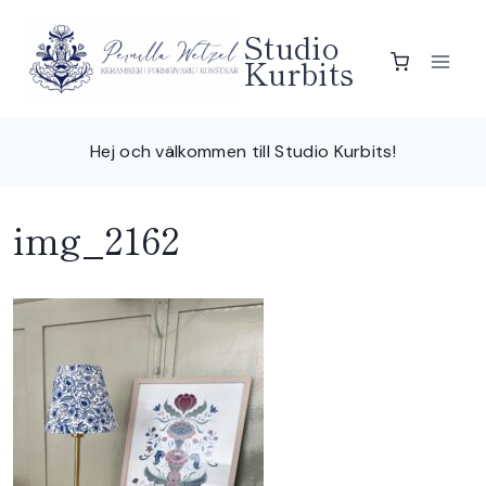
Skip
Studio
to
Kurbits
content
Hej och välkommen till Studio Kurbits!
img_2162