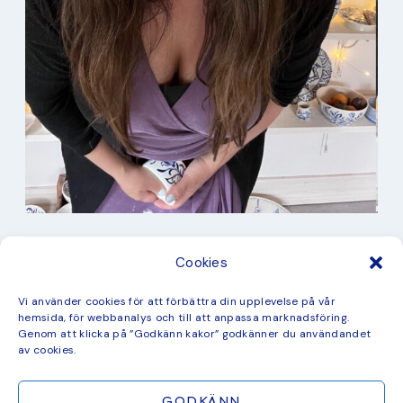
I min studio
Cookies
Keramik
Kurbits
Kurser
Vi använder cookies för att förbättra din upplevelse på vår
Måleri
hemsida, för webbanalys och till att anpassa marknadsföring.
mina favorit recept
Genom att klicka på ”Godkänn kakor” godkänner du användandet
Mönster
av cookies.
ny kollektion
GODKÄNN