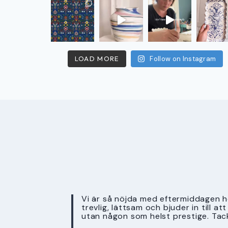
LOAD MORE
Follow on Instagram
Vi är så nöjda med eftermiddagen ho
trevlig, lättsam och bjuder in till a
utan någon som helst prestige. Tac