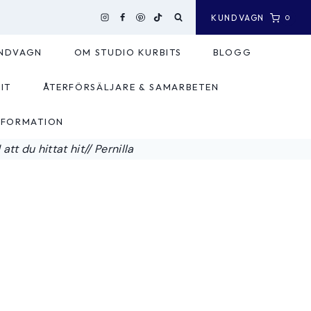
KUNDVAGN
0
NDVAGN
OM STUDIO KURBITS
BLOGG
IT
ÅTERFÖRSÄLJARE & SAMARBETEN
NFORMATION
tt du hittat hit// Pernilla