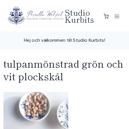
Skip
Studio
to
Kurbits
content
Hej och välkommen till Studio Kurbits!
tulpanmönstrad grön och
vit plockskål