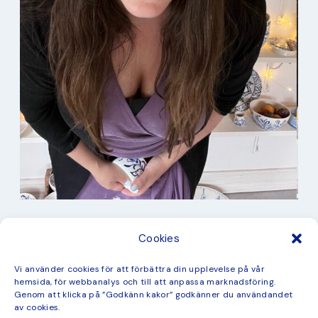
I min studio
Cookies
Keramik
Kurbits
Kurser
Vi använder cookies för att förbättra din upplevelse på vår
Måleri
hemsida, för webbanalys och till att anpassa marknadsföring.
mina favorit recept
Genom att klicka på ”Godkänn kakor” godkänner du användandet
Mönster
av cookies.
ny kollektion