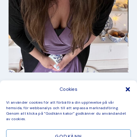
I min studio
Cookies
Keramik
Kurbits
Kurser
Vi använder cookies för att förbättra din upplevelse på vår
Måleri
hemsida, för webbanalys och till att anpassa marknadsföring.
mina favorit recept
Genom att klicka på ”Godkänn kakor” godkänner du användandet
Mönster
av cookies.
ny kollektion
GODKÄNN