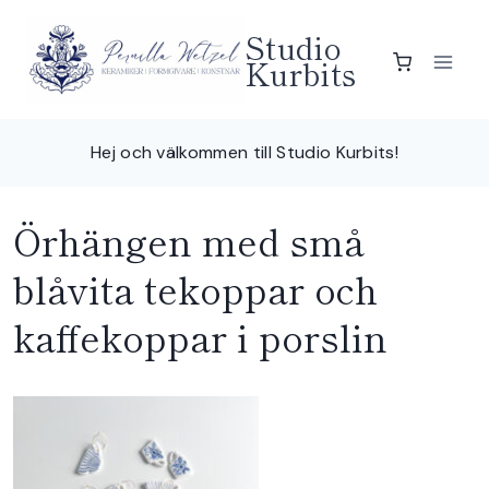
Skip
Studio
to
Kurbits
content
Hej och välkommen till Studio Kurbits!
Örhängen med små
blåvita tekoppar och
kaffekoppar i porslin