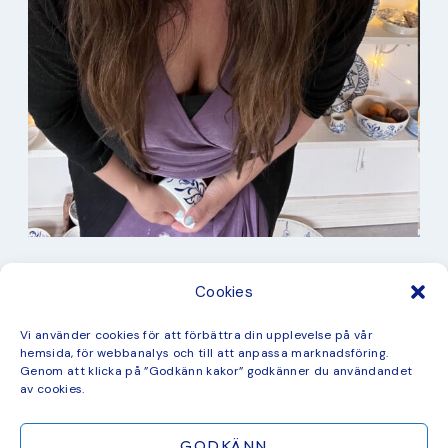
I min studio
Cookies
Keramik
Kurbits
Kurser
Vi använder cookies för att förbättra din upplevelse på vår
Måleri
hemsida, för webbanalys och till att anpassa marknadsföring.
mina favorit recept
Genom att klicka på ”Godkänn kakor” godkänner du användandet
Mönster
av cookies.
ny kollektion
GODKÄNN