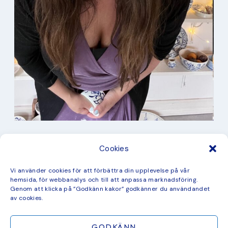
I min studio
Cookies
Keramik
Kurbits
Kurser
Vi använder cookies för att förbättra din upplevelse på vår
Måleri
hemsida, för webbanalys och till att anpassa marknadsföring.
mina favorit recept
Genom att klicka på ”Godkänn kakor” godkänner du användandet
Mönster
av cookies.
ny kollektion
GODKÄNN