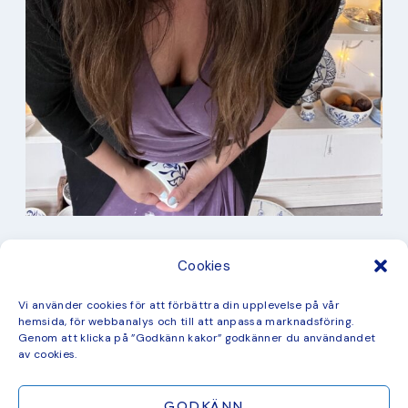
I min studio
Cookies
Keramik
Kurbits
Kurser
Vi använder cookies för att förbättra din upplevelse på vår
Måleri
hemsida, för webbanalys och till att anpassa marknadsföring.
mina favorit recept
Genom att klicka på ”Godkänn kakor” godkänner du användandet
Mönster
av cookies.
ny kollektion
GODKÄNN