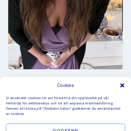
I min studio
Cookies
Keramik
Kurbits
Kurser
Vi använder cookies för att förbättra din upplevelse på vår
Måleri
hemsida, för webbanalys och till att anpassa marknadsföring.
mina favorit recept
Genom att klicka på ”Godkänn kakor” godkänner du användandet
Mönster
av cookies.
ny kollektion
GODKÄNN