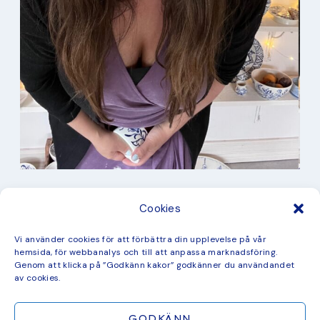
I min studio
Cookies
Keramik
Kurbits
Kurser
Vi använder cookies för att förbättra din upplevelse på vår
Måleri
hemsida, för webbanalys och till att anpassa marknadsföring.
mina favorit recept
Genom att klicka på ”Godkänn kakor” godkänner du användandet
Mönster
av cookies.
ny kollektion
GODKÄNN