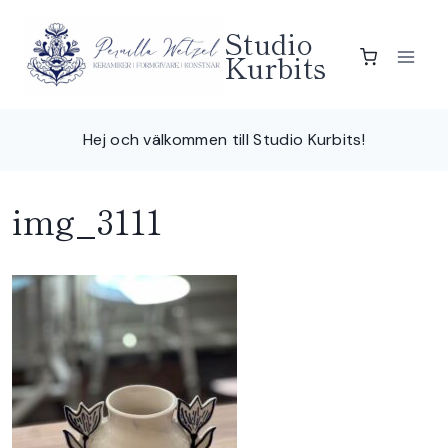
Skip
Studio
to
Kurbits
content
Hej och välkommen till Studio Kurbits!
img_3111