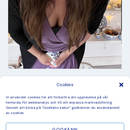
I min studio
Cookies
Keramik
Kurbits
Kurser
Vi använder cookies för att förbättra din upplevelse på vår
Måleri
hemsida, för webbanalys och till att anpassa marknadsföring.
mina favorit recept
Genom att klicka på ”Godkänn kakor” godkänner du användandet
Mönster
av cookies.
ny kollektion
GODKÄNN