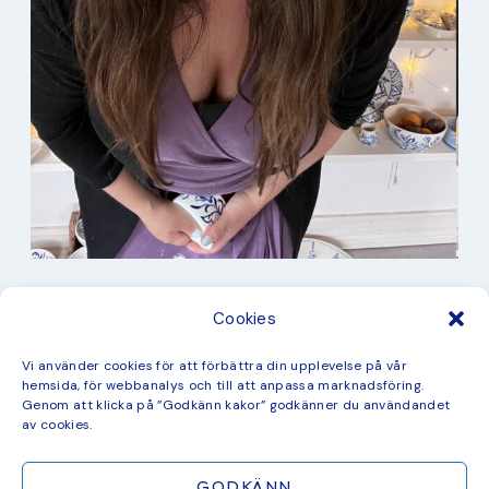
I min studio
Cookies
Keramik
Kurbits
Kurser
Vi använder cookies för att förbättra din upplevelse på vår
Måleri
hemsida, för webbanalys och till att anpassa marknadsföring.
mina favorit recept
Genom att klicka på ”Godkänn kakor” godkänner du användandet
Mönster
av cookies.
ny kollektion
GODKÄNN