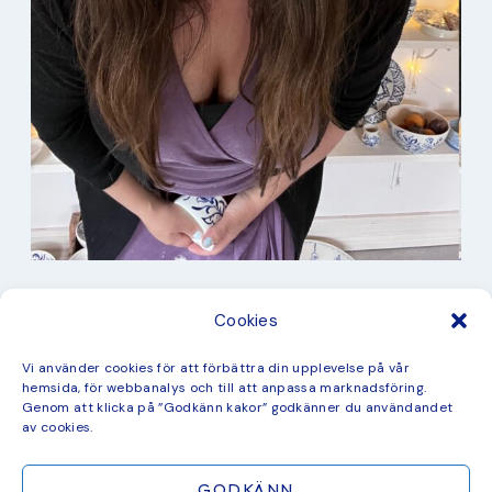
I min studio
Cookies
Keramik
Kurbits
Kurser
Vi använder cookies för att förbättra din upplevelse på vår
Måleri
hemsida, för webbanalys och till att anpassa marknadsföring.
mina favorit recept
Genom att klicka på ”Godkänn kakor” godkänner du användandet
Mönster
av cookies.
ny kollektion
GODKÄNN