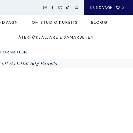
KUNDVAGN
0
NDVAGN
OM STUDIO KURBITS
BLOGG
IT
ÅTERFÖRSÄLJARE & SAMARBETEN
NFORMATION
tt du hittat hit// Pernilla