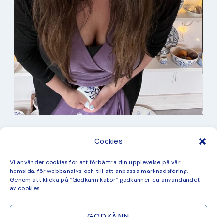
I min studio
Cookies
Keramik
Kurbits
Kurser
Vi använder cookies för att förbättra din upplevelse på vår
Måleri
hemsida, för webbanalys och till att anpassa marknadsföring.
mina favorit recept
Genom att klicka på ”Godkänn kakor” godkänner du användandet
Mönster
av cookies.
ny kollektion
GODKÄNN