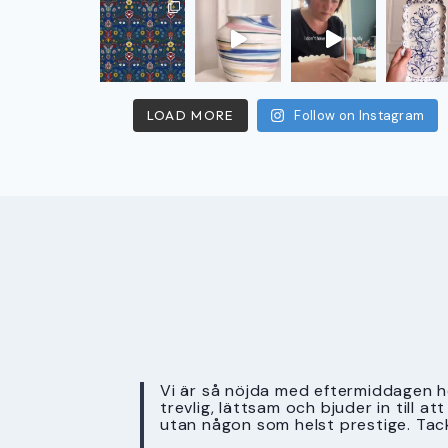
LOAD MORE
Follow on Instagram
Vi är så nöjda med eftermiddagen ho
trevlig, lättsam och bjuder in till a
utan någon som helst prestige. Tac