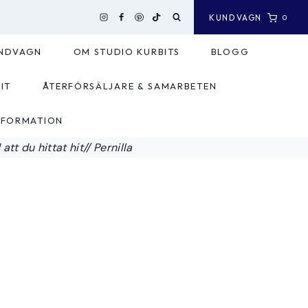
KUNDVAGN
0
NDVAGN
OM STUDIO KURBITS
BLOGG
IT
ÅTERFÖRSÄLJARE & SAMARBETEN
NFORMATION
tt du hittat hit// Pernilla