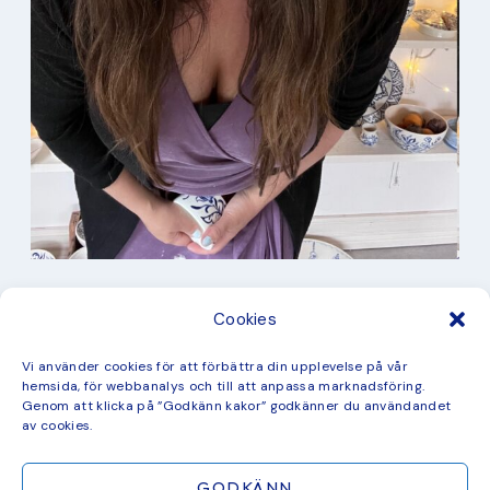
I min studio
Cookies
Keramik
Kurbits
Kurser
Vi använder cookies för att förbättra din upplevelse på vår
Måleri
hemsida, för webbanalys och till att anpassa marknadsföring.
mina favorit recept
Genom att klicka på ”Godkänn kakor” godkänner du användandet
Mönster
av cookies.
ny kollektion
GODKÄNN