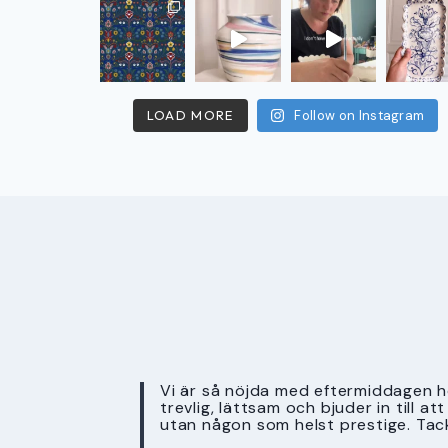
LOAD MORE
Follow on Instagram
Vi är så nöjda med eftermiddagen ho
trevlig, lättsam och bjuder in till a
utan någon som helst prestige. Tac