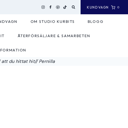
KUNDVAGN
0
NDVAGN
OM STUDIO KURBITS
BLOGG
IT
ÅTERFÖRSÄLJARE & SAMARBETEN
NFORMATION
tt du hittat hit// Pernilla