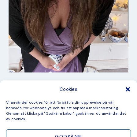
I min studio
Cookies
Keramik
Kurbits
Kurser
Vi använder cookies för att förbättra din upplevelse på vår
Måleri
hemsida, för webbanalys och till att anpassa marknadsföring.
mina favorit recept
Genom att klicka på ”Godkänn kakor” godkänner du användandet
Mönster
av cookies.
ny kollektion
GODKÄNN