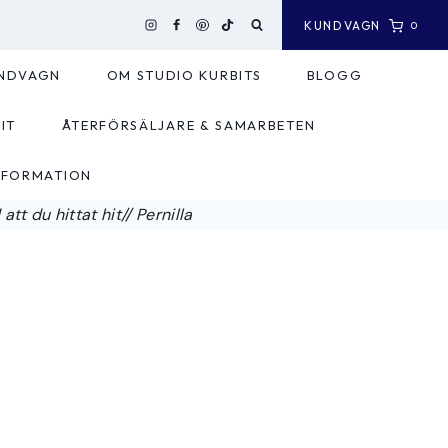
KUNDVAGN
0
NDVAGN
OM STUDIO KURBITS
BLOGG
IT
ÅTERFÖRSÄLJARE & SAMARBETEN
NFORMATION
tt du hittat hit// Pernilla