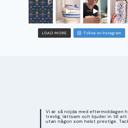
LOAD MORE
Follow on Instagram
Vi är så nöjda med eftermiddagen ho
trevlig, lättsam och bjuder in till a
utan någon som helst prestige. Tac