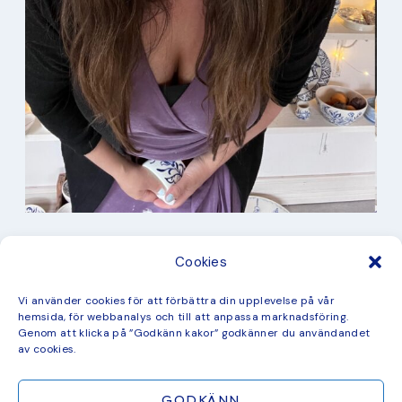
I min studio
Cookies
Keramik
Kurbits
Kurser
Vi använder cookies för att förbättra din upplevelse på vår
Måleri
hemsida, för webbanalys och till att anpassa marknadsföring.
mina favorit recept
Genom att klicka på ”Godkänn kakor” godkänner du användandet
Mönster
av cookies.
ny kollektion
GODKÄNN