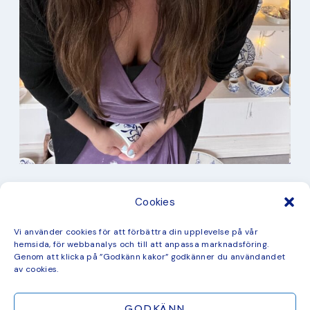
I min studio
Cookies
Keramik
Kurbits
Kurser
Vi använder cookies för att förbättra din upplevelse på vår
Måleri
hemsida, för webbanalys och till att anpassa marknadsföring.
mina favorit recept
Genom att klicka på ”Godkänn kakor” godkänner du användandet
Mönster
av cookies.
ny kollektion
GODKÄNN