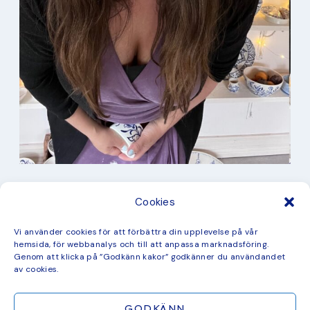
I min studio
Cookies
Keramik
Kurbits
Kurser
Vi använder cookies för att förbättra din upplevelse på vår
Måleri
hemsida, för webbanalys och till att anpassa marknadsföring.
mina favorit recept
Genom att klicka på ”Godkänn kakor” godkänner du användandet
Mönster
av cookies.
ny kollektion
GODKÄNN