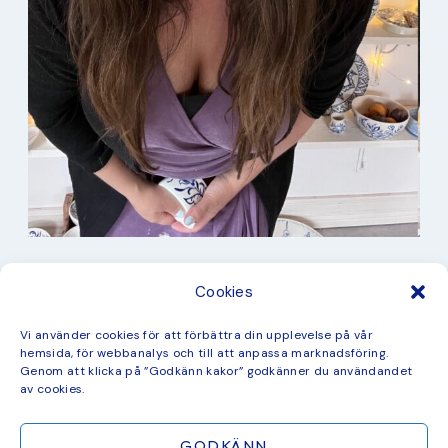
I min studio
Cookies
Keramik
Kurbits
Kurser
Vi använder cookies för att förbättra din upplevelse på vår
Måleri
hemsida, för webbanalys och till att anpassa marknadsföring.
mina favorit recept
Genom att klicka på ”Godkänn kakor” godkänner du användandet
Mönster
av cookies.
ny kollektion
GODKÄNN