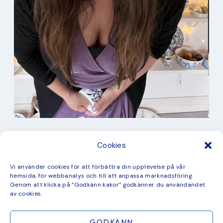
I min studio
Cookies
Keramik
Kurbits
Kurser
Vi använder cookies för att förbättra din upplevelse på vår
Måleri
hemsida, för webbanalys och till att anpassa marknadsföring.
mina favorit recept
Genom att klicka på ”Godkänn kakor” godkänner du användandet
Mönster
av cookies.
ny kollektion
GODKÄNN