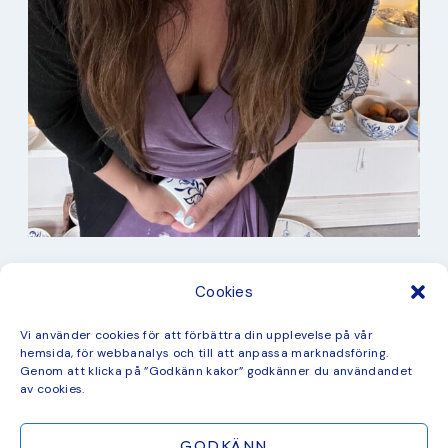
I min studio
Cookies
Keramik
Kurbits
Kurser
Vi använder cookies för att förbättra din upplevelse på vår
Måleri
hemsida, för webbanalys och till att anpassa marknadsföring.
mina favorit recept
Genom att klicka på ”Godkänn kakor” godkänner du användandet
Mönster
av cookies.
ny kollektion
GODKÄNN