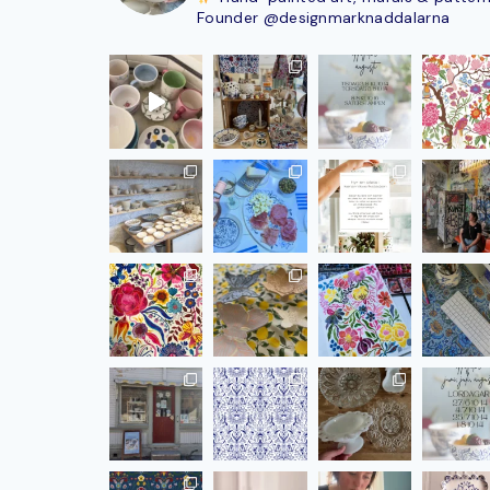
Founder @designmarknaddalarna