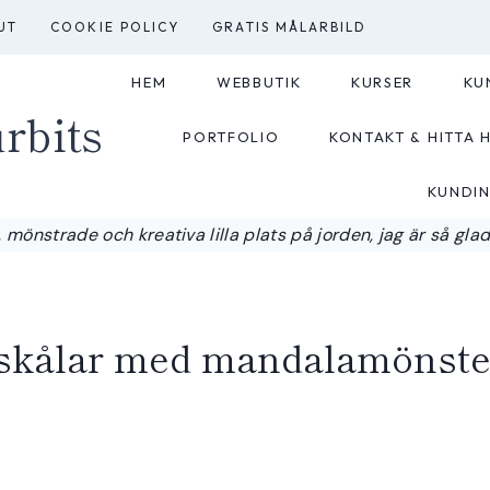
UT
COOKIE POLICY
GRATIS MÅLARBILD
HEM
WEBBUTIK
KURSER
KU
rbits
PORTFOLIO
KONTAKT & HITTA H
KUNDI
 mönstrade och kreativa lilla plats på jorden, jag är så glad a
 skålar med mandalamönste