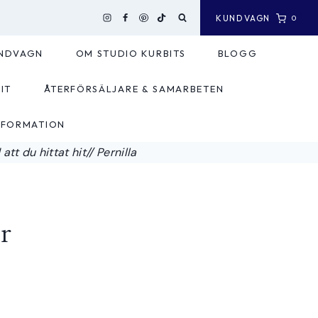
KUNDVAGN
0
NDVAGN
OM STUDIO KURBITS
BLOGG
IT
ÅTERFÖRSÄLJARE & SAMARBETEN
NFORMATION
tt du hittat hit// Pernilla
r