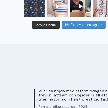
LOAD MORE
Follow on Instagram
Vi är så nöjda med eftermiddagen ho
trevlig, lättsam och bjuder in till a
utan någon som helst prestige. Tac
Ronja, drejkurs februari 2024