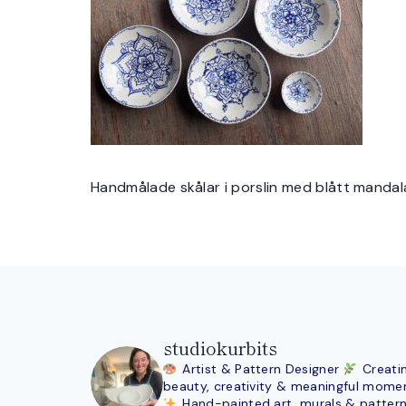
Handmålade skålar i porslin med blått manda
studiokurbits
Artist & Pattern Designer
Creati
beauty, creativity & meaningful mome
Hand-painted art, murals & patter