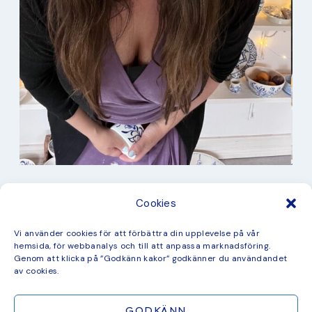
I min studio
Cookies
Keramik
Kurbits
Kurser
Vi använder cookies för att förbättra din upplevelse på vår
Måleri
hemsida, för webbanalys och till att anpassa marknadsföring.
mina favorit recept
Genom att klicka på ”Godkänn kakor” godkänner du användandet
Mönster
av cookies.
ny kollektion
GODKÄNN