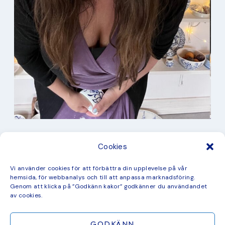
I min studio
Cookies
Keramik
Kurbits
Kurser
Vi använder cookies för att förbättra din upplevelse på vår
Måleri
hemsida, för webbanalys och till att anpassa marknadsföring.
mina favorit recept
Genom att klicka på ”Godkänn kakor” godkänner du användandet
Mönster
av cookies.
ny kollektion
GODKÄNN