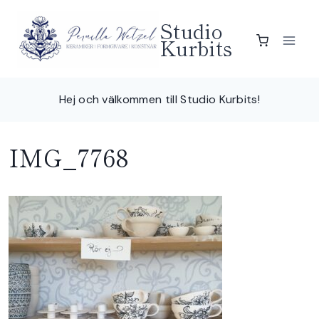
Skip
Studio
to
Kurbits
content
Hej och välkommen till Studio Kurbits!
IMG_7768