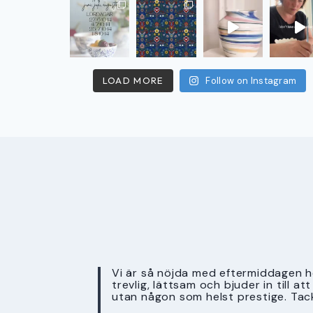
LOAD MORE
Follow on Instagram
Vi är så nöjda med eftermiddagen ho
trevlig, lättsam och bjuder in till a
utan någon som helst prestige. Tac