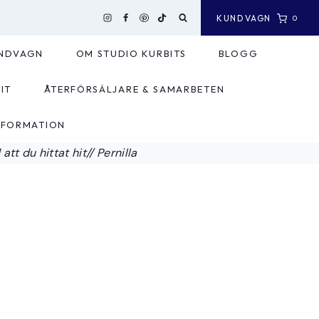
KUNDVAGN
0
NDVAGN
OM STUDIO KURBITS
BLOGG
IT
ÅTERFÖRSÄLJARE & SAMARBETEN
NFORMATION
tt du hittat hit// Pernilla