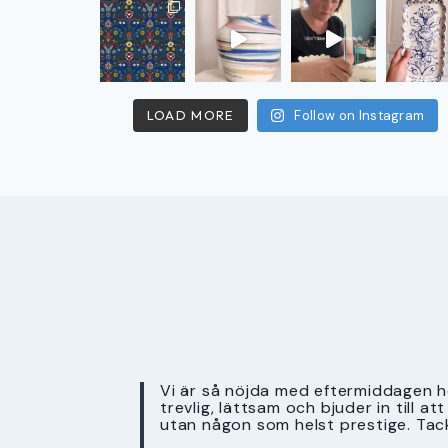
LOAD MORE
Follow on Instagram
Vi är så nöjda med eftermiddagen ho
trevlig, lättsam och bjuder in till a
utan någon som helst prestige. Tac