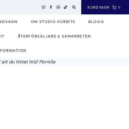
KUNDVAGN
0
NDVAGN
OM STUDIO KURBITS
BLOGG
IT
ÅTERFÖRSÄLJARE & SAMARBETEN
NFORMATION
tt du hittat hit// Pernilla