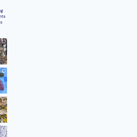
ng
nts
ns