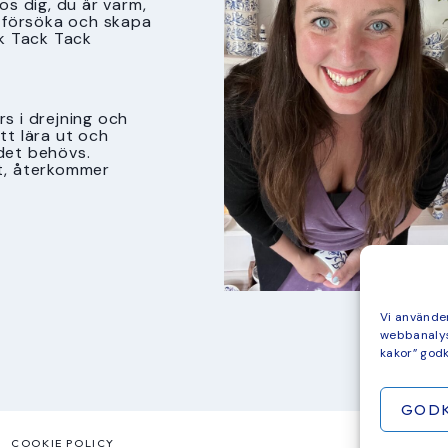
s dig, du är varm,
tt försöka och skapa
k Tack Tack
s i drejning och
att lära ut och
det behövs.
t, återkommer
Vi använder
webbanalys
kakor” god
GOD
COOKIE POLICY