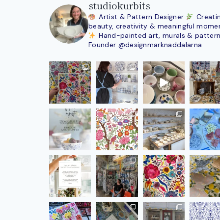
studiokurbits
Artist & Pattern Designer
Creati
beauty, creativity & meaningful mome
Hand-painted art, murals & patter
Founder @designmarknaddalarna