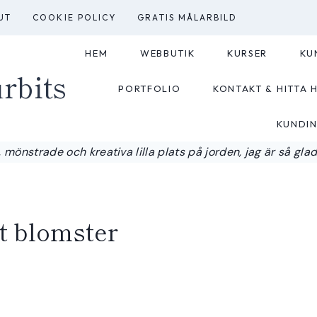
UT
COOKIE POLICY
GRATIS MÅLARBILD
HEM
WEBBUTIK
KURSER
KU
rbits
PORTFOLIO
KONTAKT & HITTA H
KUNDI
 mönstrade och kreativa lilla plats på jorden, jag är så glad a
it blomster