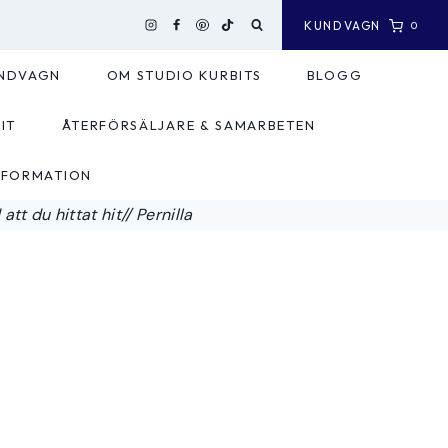
KUNDVAGN
0
NDVAGN
OM STUDIO KURBITS
BLOGG
IT
ÅTERFÖRSÄLJARE & SAMARBETEN
NFORMATION
tt du hittat hit// Pernilla