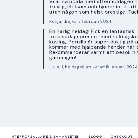
Vi är så nöjda med eftermiddagen ho
trevlig, lättsam och bjuder in till a
utan någon som helst prestige. Tac
Ronja, drejkurs februari 2024
En härlig heldag! Fick en fantastisk
födelsedagspresent med heldagskur
kavling. Pernilla är super duktig på 
kommer med hjälpande händer när 
Rekommenderar varmt ett besök hi
gärna igen!
Julia J, heldagskurs keramik januari 2024
ÅTERFÖRSÄLJARE & SAMARBETEN
BLOGG
CHECKOUT