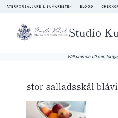
Skip
ÅTERFÖRSÄLJARE & SAMARBETEN
BLOGG
CHECKO
to
content
Studio Ku
Välkommen till min leriga,
stor salladsskål blåv