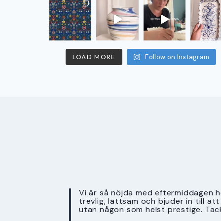
LOAD MORE
Follow on Instagram
Vi är så nöjda med eftermiddagen ho
trevlig, lättsam och bjuder in till a
utan någon som helst prestige. Tac