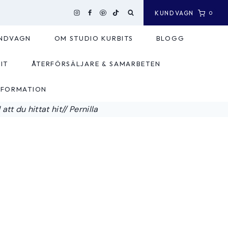
KUNDVAGN
0
NDVAGN
OM STUDIO KURBITS
BLOGG
IT
ÅTERFÖRSÄLJARE & SAMARBETEN
NFORMATION
tt du hittat hit// Pernilla