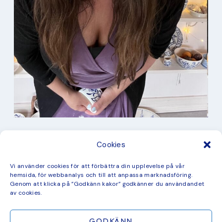
I min studio
Cookies
Keramik
Kurbits
Kurser
Vi använder cookies för att förbättra din upplevelse på vår
Måleri
hemsida, för webbanalys och till att anpassa marknadsföring.
mina favorit recept
Genom att klicka på ”Godkänn kakor” godkänner du användandet
Mönster
av cookies.
ny kollektion
GODKÄNN