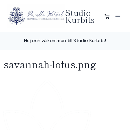
Skip
Studio
to
Kurbits
content
Hej och välkommen till Studio Kurbits!
savannah-lotus.png